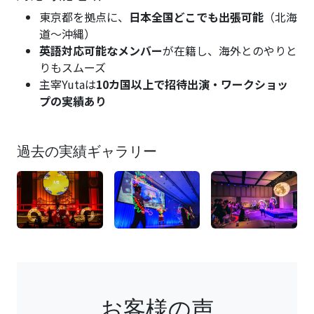
東京都を拠点に、
日本全国どこでも出張可能
（北海
道〜沖縄）
英語対応可能なメンバー
が在籍し、海外とのやりと
りもスムーズ
主宰Yutaは
10カ国以上で招待出演・ワークショッ
プの実績あり
過去の実績ギャラリー
お客様の声