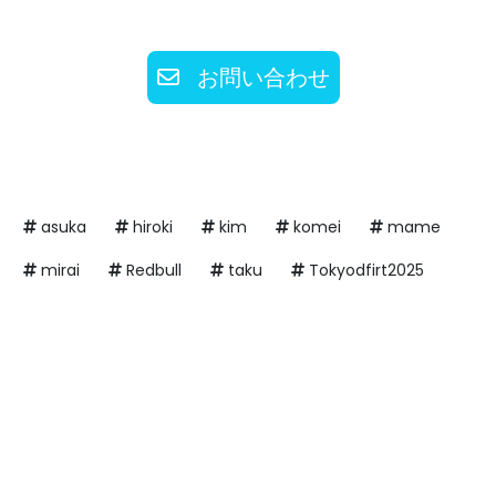
お問い合わせ
asuka
hiroki
kim
komei
mame
mirai
Redbull
taku
Tokyodfirt2025
visualpoi
yuta
yutaamikura
関連記事