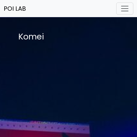
POI LAB
Komei