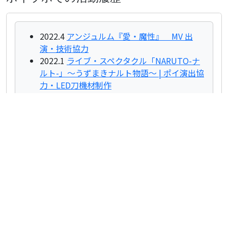
2022.4
アンジュルム『愛・魔性』 MV 出
演・技術協力
2022.1
ライブ・スペクタクル「NARUTO-ナ
ルト-」～うずまきナルト物語～ | ポイ演出協
力・LED刀機材制作
2021.9
24時間テレビ44「LED大パフォーマ
ンス」にポイラボ出演｜ビジュアルポイでつ
なぐ光のリレー
2020.8
アートにエールを！東京プロジェクト
2020.2
Visual Poi Experiment : Drop and
更新日:
2025年3月29日
-491
Bounce
ポイラボについて
過去実績
出演・協力概要