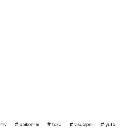
mv
poikomei
taku
visualpoi
yuta