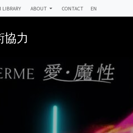
I LIBRARY
ABOUT
CONTACT
EN
術協力