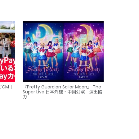
ビCM｜
『Pretty Guardian Sailor Moon』 The
Super Live 日本外旋・中国公演｜演出協
力