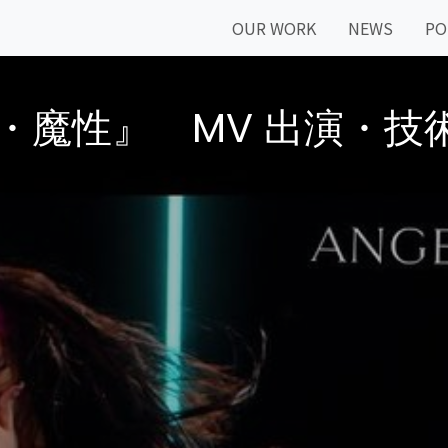
OUR WORK
NEWS
PO
・魔性』 MV 出演・技