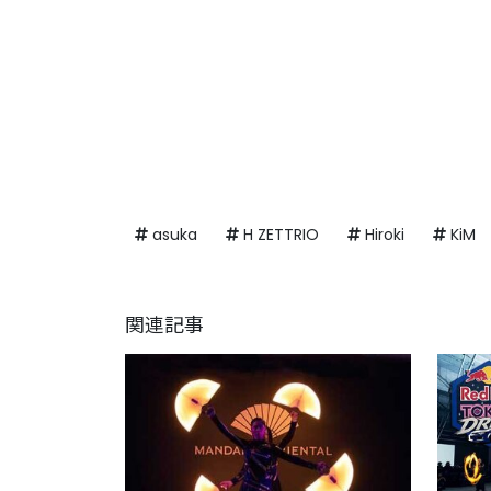
asuka
H ZETTRIO
Hiroki
KiM
関連記事