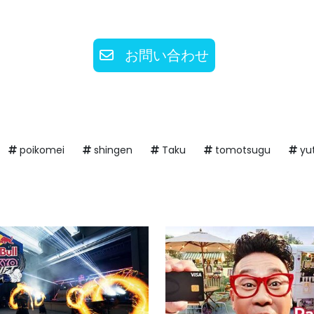
お問い合わせ
poikomei
shingen
Taku
tomotsugu
yu