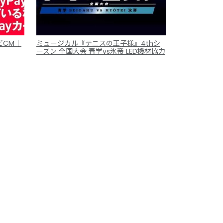
ビCM｜
ミュージカル『テニスの王子様』4thシ
ーズン 全国大会 青学vs氷帝 LED機材協力