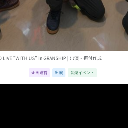
O LIVE "WITH US" in GRANSHIP | 出演・振付作成
企画運営
出演
音楽イベント