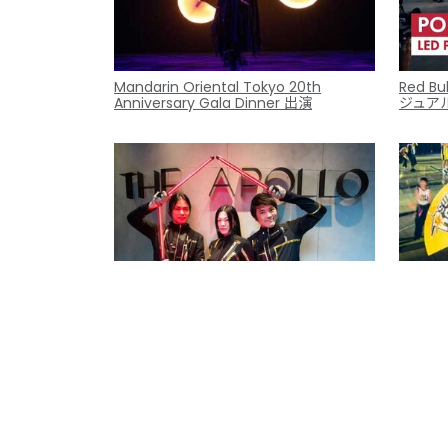
Mandarin Oriental Tokyo 20th
Red Bu
Anniversary Gala Dinner 出演
ジュア
日テレ「ぐるナイ」～ゴチになります～
サンロ
に出演 | 「おいC！」ビジュアルポイパフ
ニングア
ォーマンスを披露
ス三河