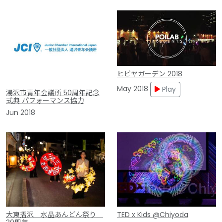
ヒビヤガーデン 2018
May 2018
Play
湯沢市青年会議所 50周年記念
式典 パフォーマンス協力
Jun 2018
大東摺沢 水晶あんどん祭り
TED x Kids @Chiyoda