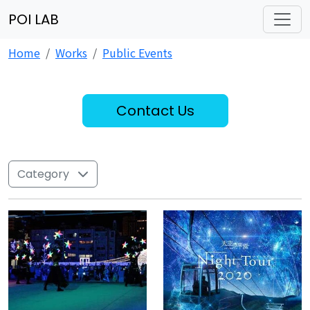
POI LAB
Home
Works
Public Events
Contact Us
Category