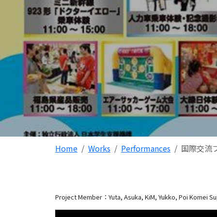
Home
Works
Performances
国際交流フ
Project Member：Yuta, Asuka, KiM, Yukko, Poi Komei
Su