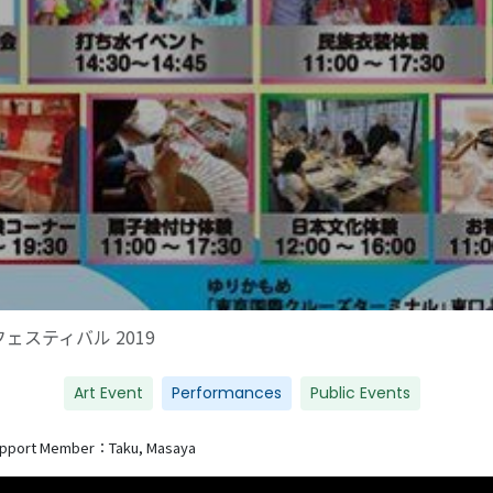
ェスティバル 2019
Art Event
Performances
Public Events
pport Member：Taku, Masaya