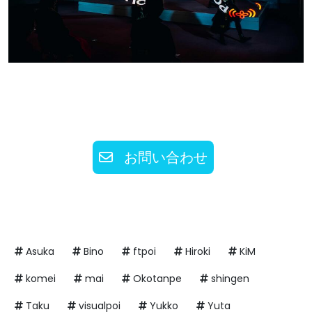
お問い合わせ
Asuka
Bino
ftpoi
Hiroki
KiM
komei
mai
Okotanpe
shingen
Taku
visualpoi
Yukko
Yuta