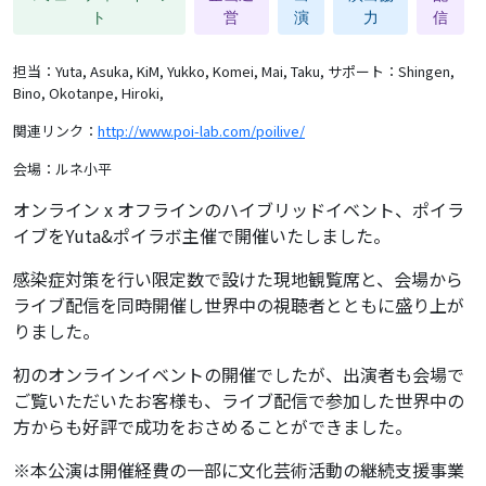
ト
営
演
力
信
担当：Yuta, Asuka, KiM, Yukko, Komei, Mai, Taku,
サポート：Shingen,
Bino, Okotanpe, Hiroki,
関連リンク：
http://www.poi-lab.com/poilive/
会場：ルネ小平
オンライン x オフラインのハイブリッドイベント、ポイラ
イブをYuta&ポイラボ主催で開催いたしました。
感染症対策を行い限定数で設けた現地観覧席と、会場から
ライブ配信を同時開催し世界中の視聴者とともに盛り上が
りました。
初のオンラインイベントの開催でしたが、出演者も会場で
ご覧いただいたお客様も、ライブ配信で参加した世界中の
方からも好評で成功をおさめることができました。
※本公演は開催経費の一部に文化芸術活動の継続支援事業