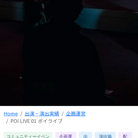
Home
出演・演出実績
企画運営
POI LIVE 01 ポイライブ
コミュニティーイベン
企画運
出
演出協
配