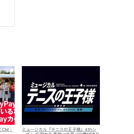
ビCM｜
ミュージカル『テニスの王子様』4thシ