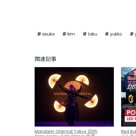
asuka
kim
taku
yukko
関連記事
Mandarin Oriental Tokyo 20th
Red Bu