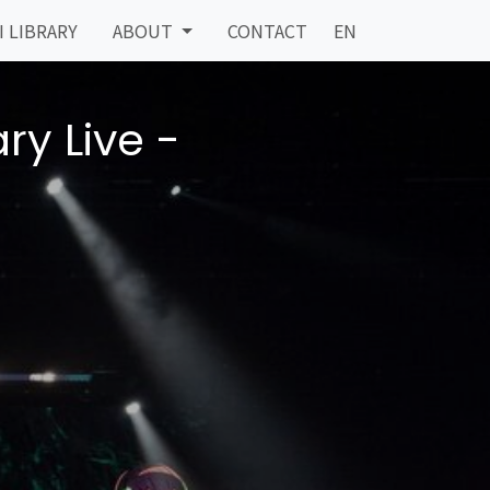
I LIBRARY
ABOUT
CONTACT
EN
 Live -