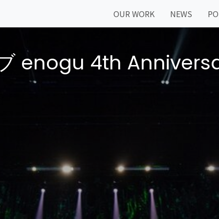
OUR WORK
NEWS
PO
gu 4th Anniversary