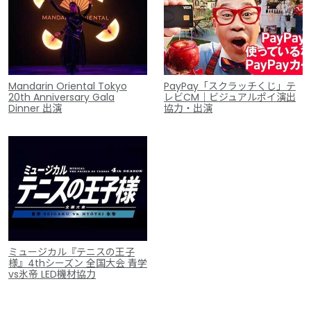
Mandarin Oriental Tokyo
PayPay「スクラッチくじ」テ
20th Anniversary Gala
レビCM｜ビジュアルポイ演出
Dinner 出演
協力・出演
ミュージカル『テニスの王子
様』4thシーズン 全国大会 青学
vs氷帝 LED機材協力