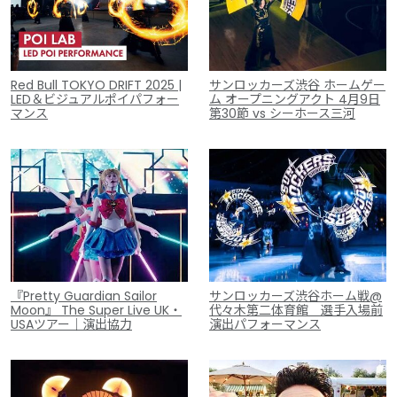
Red Bull TOKYO DRIFT 2025 |
サンロッカーズ渋谷 ホームゲー
LED＆ビジュアルポイパフォー
ム オープニングアクト 4月9日
マンス
第30節 vs シーホース三河
『Pretty Guardian Sailor
サンロッカーズ渋谷ホーム戦@
Moon』 The Super Live UK・
代々木第二体育館 選手入場前
USAツアー｜演出協力
演出パフォーマンス