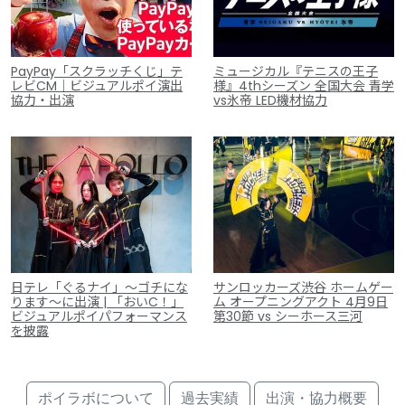
PayPay「スクラッチくじ」テ
ミュージカル『テニスの王子
レビCM｜ビジュアルポイ演出
様』4thシーズン 全国大会 青学
協力・出演
vs氷帝 LED機材協力
日テレ「ぐるナイ」～ゴチにな
サンロッカーズ渋谷 ホームゲー
ります～に出演 | 「おいC！」
ム オープニングアクト 4月9日
ビジュアルポイパフォーマンス
第30節 vs シーホース三河
を披露
ポイラボについて
過去実績
出演・協力概要