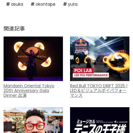
asuka
okontape
yuta
関連記事
Mandarin Oriental Tokyo
Red Bull TOKYO DRIFT 2025 |
20th Anniversary Gala
LED＆ビジュアルポイパフォー
Dinner 出演
マンス