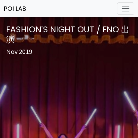
POI LAB
FASHION'S NIGHT OUT / FNO 出
演
Nov 2019