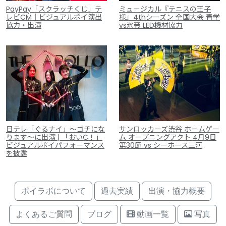
PayPay「スクラッチくじ」テ
ミュージカル『テニスの王子
レビCM｜ビジュアルポイ演出
様』4thシーズン 全国大会 青学
協力・出演
vs氷帝 LED機材協力
日テレ「ぐるナイ」～ゴチにな
サンロッカーズ渋谷 ホームゲー
ります～に出演 | 「おいC！」
ム オープニングアクト 4月9日
ビジュアルポイパフォーマンス
第30節 vs シーホース三河
を披露
ポイラボについて
過去実績
出演・協力概要
よくあるご質問
ブログ
動画一覧
写真