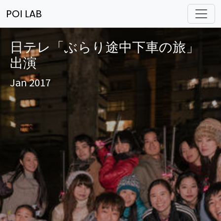
POI LAB
日テレ「ぶらり途中下車の旅」
出演
Jan 2017