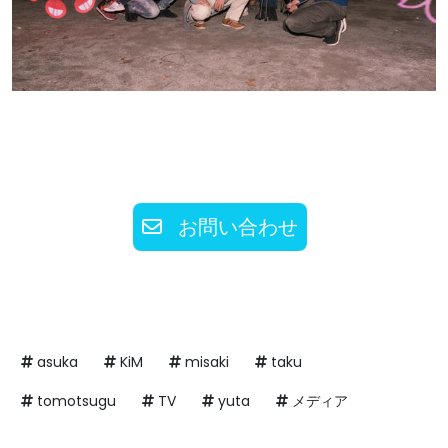
お問い合わせ
asuka
KiM
misaki
taku
tomotsugu
TV
yuta
メディア