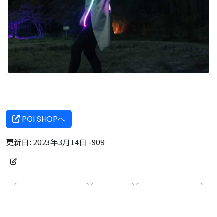
POI SHOPへ
更新日:
2023年3月14日
-909
ポイラボについて
過去実績
出演・協力概要
よくあるご質問
ブログ
動画一覧
写真