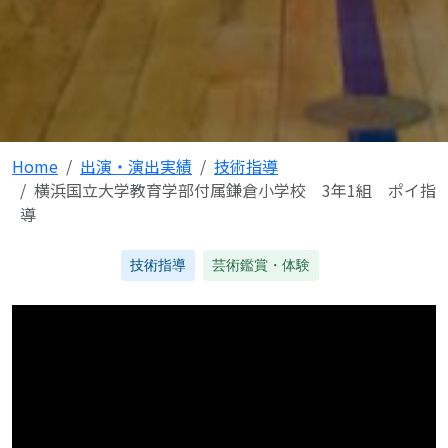
Home
出演・演出実績
技術指導
横浜国立大学教育学部付属鎌倉小学校 3年1組 ポイ指
導
技術指導
芸術鑑賞・体験