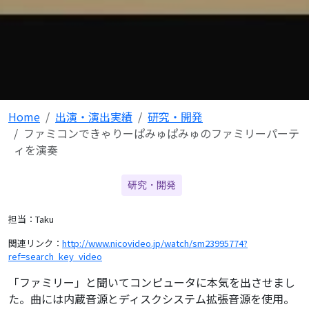
Home
出演・演出実績
研究・開発
ファミコンできゃりーぱみゅぱみゅのファミリーパーテ
ィを演奏
研究・開発
担当：Taku
関連リンク：
http://www.nicovideo.jp/watch/sm23995774?
ref=search_key_video
「ファミリー」と聞いてコンピュータに本気を出させまし
た。
曲には内蔵音源とディスクシステム拡張音源を使用。