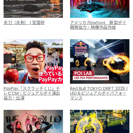
炎刀（炎剣） | 宮窪研
アメリカ Flowtoys 新型ポイ
開発協力・映像作品作成
PayPay「スクラッチくじ」テ
Red Bull TOKYO DRIFT 2025 |
レビCM｜ビジュアルポイ演出
LED＆ビジュアルポイパフォー
協力・出演
マンス