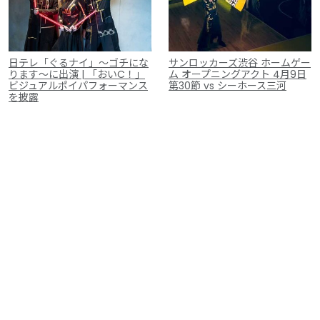
日テレ「ぐるナイ」～ゴチにな
サンロッカーズ渋谷 ホームゲー
ります～に出演 | 「おいC！」
ム オープニングアクト 4月9日
ビジュアルポイパフォーマンス
第30節 vs シーホース三河
を披露
ポイラボについて
過去実績
出演・協力概要
よくあるご質問
ブログ
動画一覧
写真
連絡先