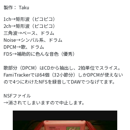
製作： Taku
1ch→矩形波（ピコピコ）
2ch→矩形波（ピコピコ）
三角波→ベース、ドラム
Noise→シンバル系、ドラム
DPCM→歌、ドラム
FDS→補助的に色んな音色（優秀）
歌部分（DPCM）はCDから抽出し、2拍単位でスライス。
FamiTrackerでは64個（32小節分）しかDPCMが使えない
ので4つにわけたNFSを録音してDAWでつなげてます。
NSFファイル
→消されてしまいますので中止します。