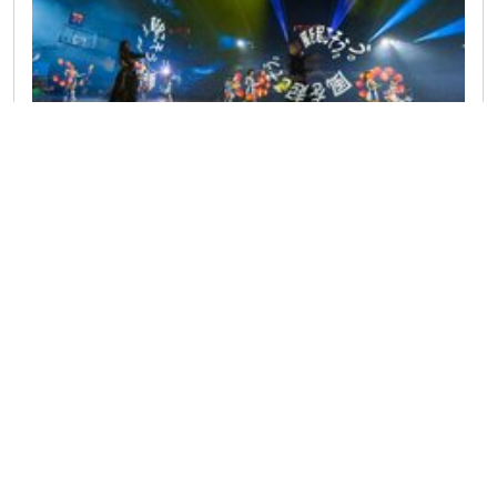
Poi Library
Poi History and Culture
Poi Performances
Poi Technique
Visual Poi
POI CAMERA