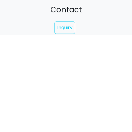
Contact
Inquiry
contact@poi-lab.com
代表: Yuta Imamura
+81 090-7581-9299
Copyright © 2015 - 2026, POI LAB