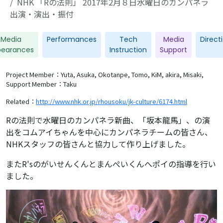
NHK 「Rの法則」 2017年2月８日水曜日のカンパネラ
出演・演出・振付
Media
Performances
Tech
Media
Direct
pearances
Instruction
Support
Project Member：Yuta, Asuka, Okotanpe, Tomo, KiM, akira, Misaki,
Support Member：Taku
Related：
http://www.nhk.or.jp/rhousoku/jk-culture/6174.html
Rの法則で水曜日のカンパネラ新曲、「坂本龍馬」、の演
出をコムアイちゃんを中心にカンパネラチームの皆さん、
NHKスタッフの皆さんと協力して作り上げました。
またR'sのがいせんくんとまんぺいくんへポイの指導を行い
ました。