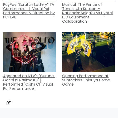
PayPay “Scratch Lottery” TV
Musical: The Prince of
Commercial ｜ Visual Poi
Tennis 4th Season –
Performance & Direction by
Nationals: Seigaku vs Hyotei
POI LAB
LED Equipment
Collaboration
Appeared on NTV's "Gurunai:
Opening Performance at
Gochi ni Narimasu!" |
Sunrockers Shibuya Home
Performed "Oishii C!" Visual
Game
Poi Performance