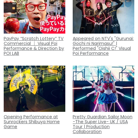
PayPay “Scratch Lottery” TV
Appeared on NTV's "Gurunai:
Commercial ｜ Visual Poi
Gochi ni Narimasu!" |
Performance & Direction by
Performed "Oishii C!" Visual
POI LAB
Poi Performance
Opening Performance at
Pretty Guardian Sailor Moon
Sunrockers Shibuya Home
-The Super Live- UK / USA
Game
Tour | Production
Collaboration