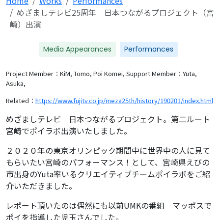
Home
Works
Performances
めざましテレビ25周年 日本つながるプロジェクト（宮
崎）出演
Media Appearances
Performances
Project Member：KiM, Tomo, Poi Komei,
Support Member：Yuta,
Asuka,
Related：
https://www.fujitv.co.jp/meza25th/history/190201/index.html
めざましテレビ 日本つながるプロジェクト。第二ルート
宮崎でポイラボ出演いたしました。
２０２０年の東京オリンピック期間中に世界中の人に見て
もらいたい宮崎のパフォーマンス！として、宮崎県えびの
市出身のYuta率いるクリエイティブチームポイラボをご紹
介いただきました。
レポート頂いたのは偶然にも以前UMKの番組 マッポスで
ポイを指導した児玉さんでした。