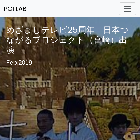
POI LAB
めざましテレビ25周年 日本つ
ながるプロジェクト（宮崎）出
演
Feb 2019