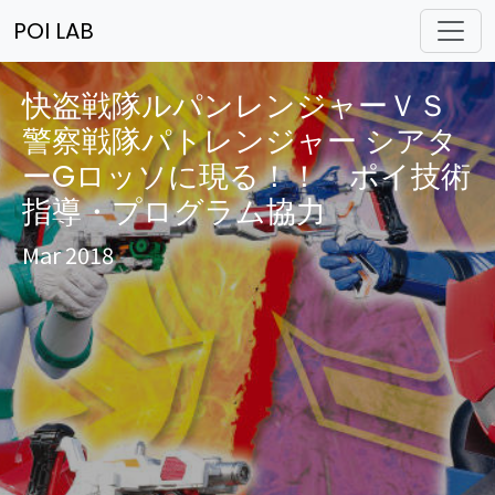
POI LAB
快盗戦隊ルパンレンジャーＶＳ
警察戦隊パトレンジャー シアタ
ーGロッソに現る！！ ポイ技術
指導・プログラム協力
Mar 2018