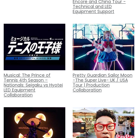
Encore and China Tour -
Technical and LED
Equipment Support
Musical: The Prince of
Pretty Guardian Sailor Moon
Tennis 4th Season –
-The Super Live- UK / USA
Nationals: Seigaku vs Hyotei
Tour | Production
LED Equipment
Collaboration
Collaboration