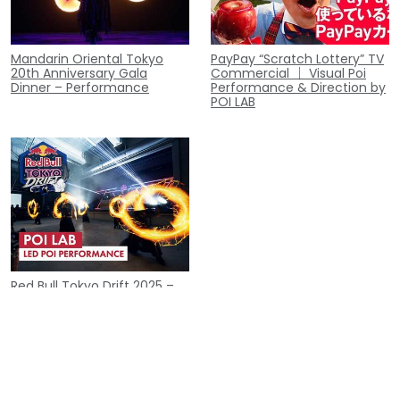
Mandarin Oriental Tokyo
PayPay “Scratch Lottery” TV
20th Anniversary Gala
Commercial ｜ Visual Poi
Dinner – Performance
Performance & Direction by
POI LAB
Red Bull Tokyo Drift 2025 –
Special Performance by Poi
Lab