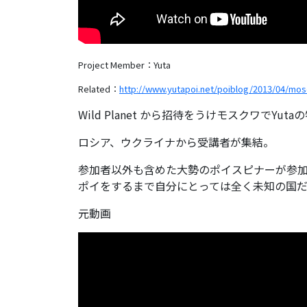
Project Member：Yuta
Related：
http://www.yutapoi.net/poiblog/2013/04/mos
Wild Planet から招待をうけモスクワでY
ロシア、ウクライナから受講者が集結。
参加者以外も含めた大勢のポイスピナーが参
ポイをするまで自分にとっては全く未知の国
元動画