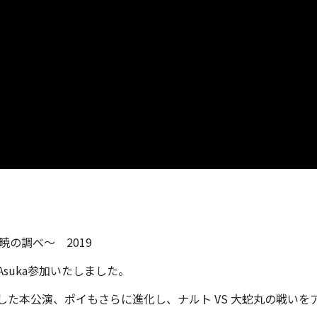
暁の調べ〜 2019
Asuka参加いたしました。
した本公演、ポイもさらに進化し、ナルト VS 大蛇丸の戦い