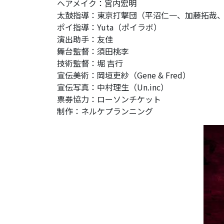
ヘアメイク：宮内宏明
太鼓指導：東京打撃団（平沼仁一、加藤拓哉
ポイ指導：Yuta（ポイラボ）
演出助手：友佳
舞台監督：須田桃李
技術監督：堀 吉行
宣伝美術：岡垣吏紗（Gene & Fred）
宣伝写真：中村理生（Un.inc）
票券協力：ローソンチケット
制作：ネルケプランニング