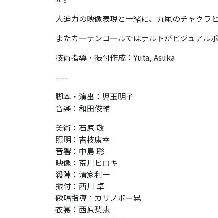
大迫力の映像表現と一緒に、九尾のチャクラ
またカーテンコールではナルトがビジュアル
技術指導・振付作成：Yuta, Asuka
----
脚本・演出：児玉明子
音楽：和田俊輔
美術：石原 敬
照明：吉枝康幸
音響：中島 聡
映像：荒川ヒロキ
殺陣：清家利一
振付：西川 卓
歌唱指導：カサノボー晃
衣裳：西原梨恵